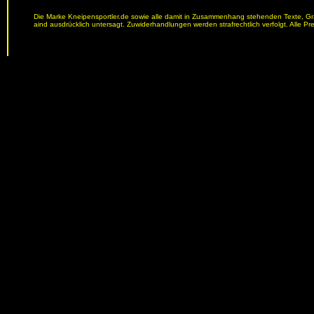
Die Marke Kneipensportler.de sowie alle damit in Zusammenhang stehenden Texte, Graf
aind ausdrücklich untersagt. Zuwiderhandlungen werden strafrechtlich verfolgt. Alle Pr