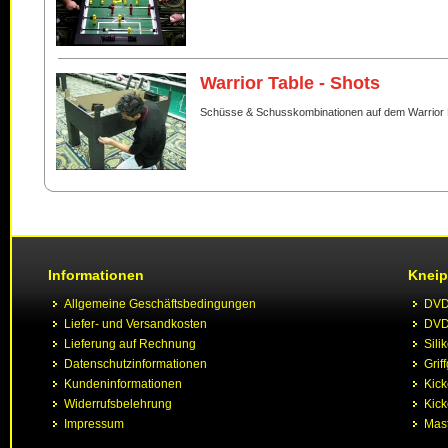
Warrior Table - Shots
Schüsse & Schusskombinationen auf dem Warrior 
Informationen
Kneip
Allgemeine Geschäftsbedingungen
DVD 
Liefer- und Versandkosten
DVD 
Lieferung auf Rechnung
Sili
Datenschutzinformationen
Grif
Kundeninformationen
Kic
Widerrufsbelehrung
Kick
Impressum
Mast