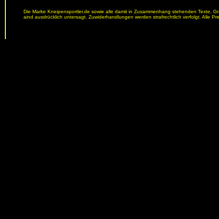
Die Marke Kneipensportler.de sowie alle damit in Zusammenhang stehenden Texte, Graf
aind ausdrücklich untersagt. Zuwiderhandlungen werden strafrechtlich verfolgt. Alle Pr