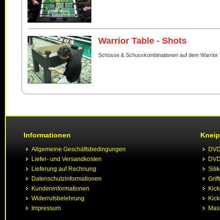
Warrior Table - Shots
Schüsse & Schusskombinationen auf dem Warrior 
Informationen
Kneip
Allgemeine Geschäftsbedingungen
DVD 
Liefer- und Versandkosten
DVD 
Lieferung auf Rechnung
Sili
Datenschutzinformationen
Grif
Kundeninformationen
Kic
Widerrufsbelehrung
Kick
Impressum
Mast