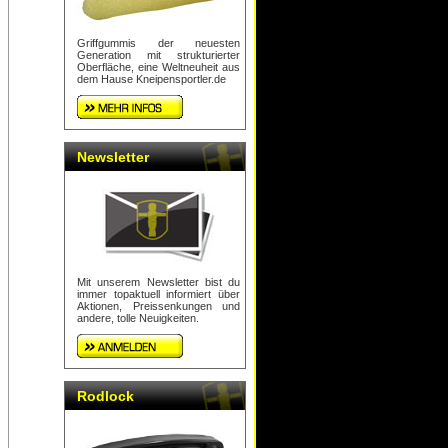
Griffgummis der neuesten
Generation mit strukturierter
Oberfläche, eine Weltneuheit aus
dem Hause Kneipensportler.de
Newsletter
Mit unserem Newsletter bist du
immer topaktuell informiert über
Aktionen, Preissenkungen und
andere, tolle Neuigkeiten.
Rodlock