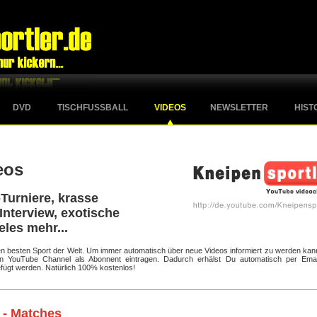
DVD
TISCHFUSSBALL
VIDEOS
NEWSLETTER
HIST
eos
Turniere, krasse
Interview, exotische
eles mehr...
 den besten Sport der Welt. Um immer automatisch über neue Videos informiert zu werden kan
ten YouTube Channel als Abonnent eintragen. Dadurch erhälst Du automatisch per Emai
fügt werden. Natürlich 100% kostenlos!
 - Matches