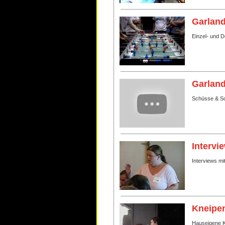
Garland
Einzel- und 
Garland
Schüsse & Sc
Intervi
Interviews mi
Kneipen
Hauseigene Kn