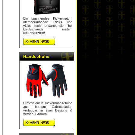
Ein spannendes Kickermatch,
atemberaubende Tricks und
vieles mehr erwartet dich bei
Deutschlands erstem
Kickerkurzfilm!
Handschuhe
Professionelle Kickerhandschuhe
aus bestem Cabrettaleder,
verfügbar in zwei Designs &
versch. Größen