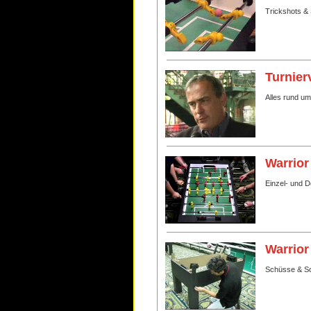
Trickshots & 
Turnier
Alles rund u
Warrior
Einzel- und 
Warrior
Schüsse & Sc