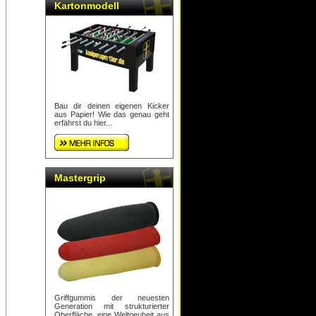
Kartonmodell
Bau dir deinen eigenen Kicker
aus Papier! Wie das genau geht
erfährst du hier...
Mastergrip
Griffgummis der neuesten
Generation mit strukturierter
Oberfläche, eine Weltneuheit aus