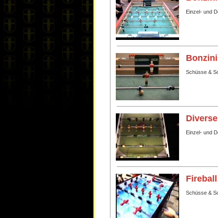
Einzel- und 
Bonzini
Schüsse & Sc
Diverse
Einzel- und 
Fireball
Schüsse & Sc