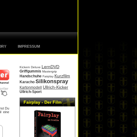
ORY
IMPRESSUM
LernDVD
Kickern Deluxe
Griffgummis
Mastergrip
Kurzfilm
Handschuhe
Fairplay
Silikonspray
Karacho
Ullrich-Kicker
Kartonmodell
Ullrich-Sport
Fairplay - Der Film
nst Du
l eine