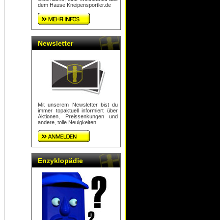
dem Hause Kneipensportler.de
Newsletter
Mit unserem Newsletter bist du
immer topaktuell informiert über
Aktionen, Preissenkungen und
andere, tolle Neuigkeiten.
Enzyklopädie