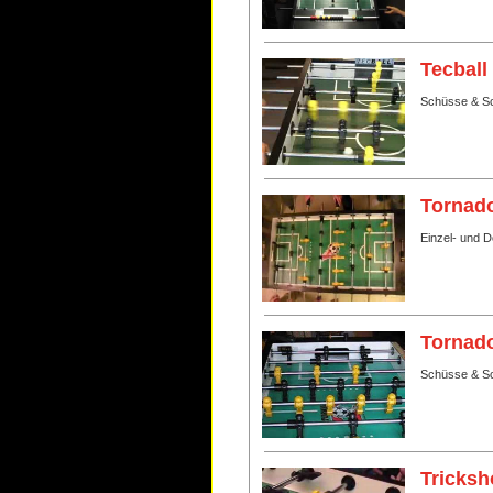
Tecball
Schüsse & Sc
Tornado
Einzel- und 
Tornado
Schüsse & Sc
Tricksh