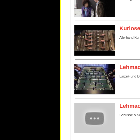
Kurios
Allerhand Ku
Lehmac
Einzel- und 
Lehmac
Schüsse & S