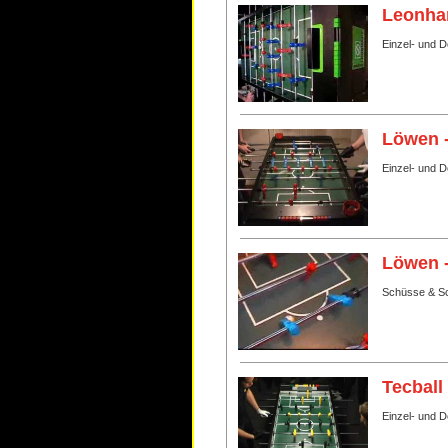
Leonhar
Einzel- und D
Löwen 
Einzel- und 
Löwen 
Schüsse & Sc
Tecball
Einzel- und 