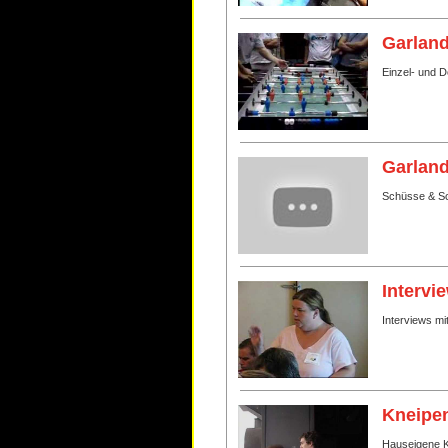
Garland
Einzel- und 
Garland
Schüsse & Sc
Intervi
Interviews mi
Kneipen
Hauseigene Kn