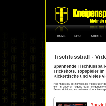
HOME
SHOP
SHIRTS
Tischfussball - Vid
Spannende Tischfussball-
Trickshots, Topspieler im 
Kickertische und vieles vi
Hier findest du so ziemlich alle Videos über
dich in unserem eigens dafür eingerichte
Benachrichtigung sobald neue Videos hinzuge
Bonzini