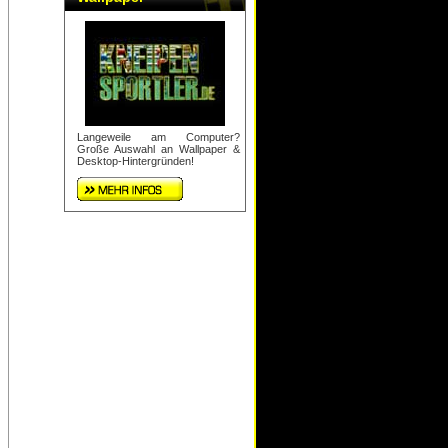
Langeweile am Computer?
Große Auswahl an Wallpaper &
Desktop-Hintergründen!