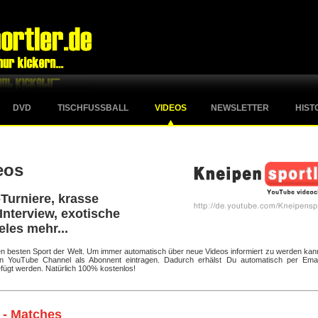
DVD
TISCHFUSSBALL
VIDEOS
NEWSLETTER
HIST
eos
Turniere, krasse
Interview, exotische
eles mehr...
 den besten Sport der Welt. Um immer automatisch über neue Videos informiert zu werden kan
ten YouTube Channel als Abonnent eintragen. Dadurch erhälst Du automatisch per Emai
fügt werden. Natürlich 100% kostenlos!
 - Matches