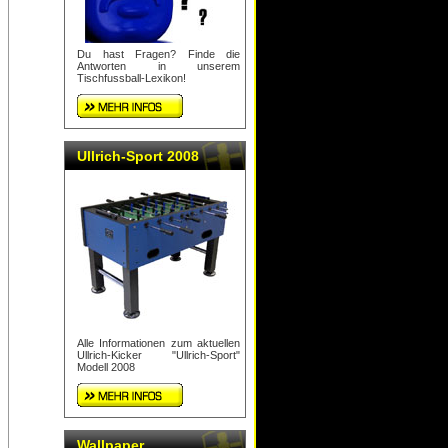
Du hast Fragen? Finde die
Antworten in unserem
Tischfussball-Lexikon!
Ullrich-Sport 2008
Alle Informationen zum aktuellen
Ullrich-Kicker "Ullrich-Sport"
Modell 2008
Wallpaper