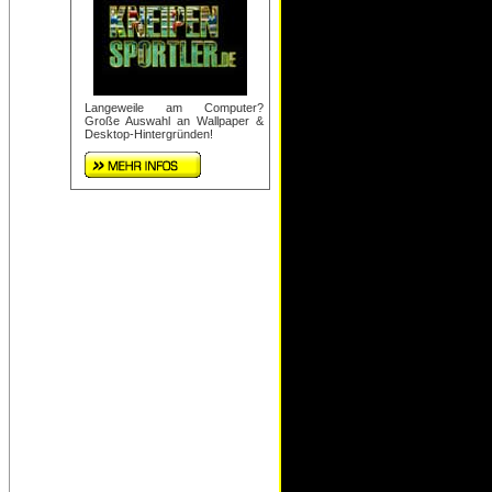
Langeweile am Computer?
Große Auswahl an Wallpaper &
Desktop-Hintergründen!