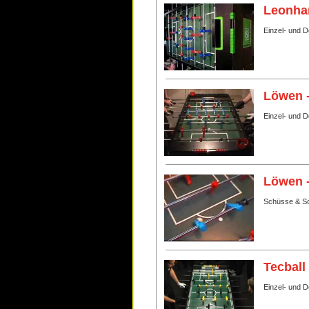
Leonhar
Einzel- und D
Löwen 
Einzel- und 
Löwen 
Schüsse & Sc
Tecball
Einzel- und 