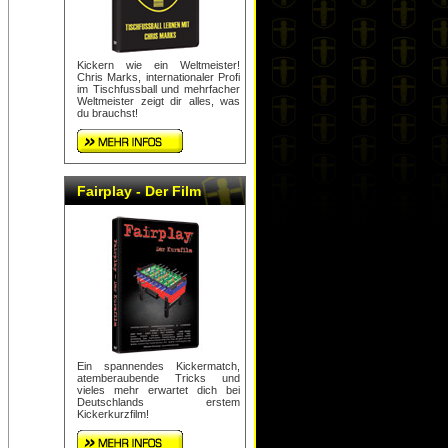
Kickern wie ein Weltmeister!
Chris Marks, internationaler Profi
im Tischfussball und mehrfacher
Weltmeister zeigt dir alles, was
du brauchst!
Fairplay - Der Film
Ein spannendes Kickermatch,
atemberaubende Tricks und
vieles mehr erwartet dich bei
Deutschlands erstem
Kickerkurzfilm!