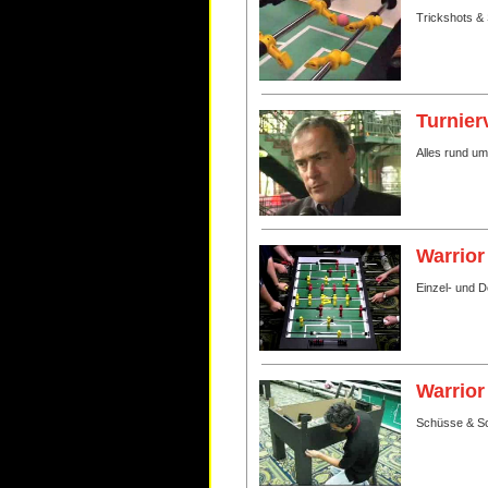
Trickshots & 
Turnier
Alles rund u
Warrior
Einzel- und 
Warrior
Schüsse & Sc