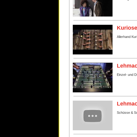
Kurios
Allerhand Ku
Lehmac
Einzel- und 
Lehmac
Schüsse & S