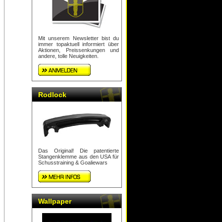
Mit unserem Newsletter bist du
immer topaktuell informiert über
Aktionen, Preissenkungen und
andere, tolle Neuigkeiten.
Rodlock
Das Original! Die patentierte
Stangenklemme aus den USA für
Schusstraining & Goaliewars
Wallpaper