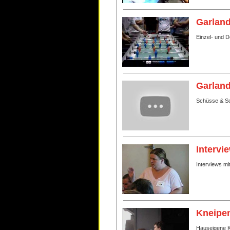
Garland
Einzel- und 
Garland
Schüsse & Sc
Intervi
Interviews mi
Kneipen
Hauseigene Kn