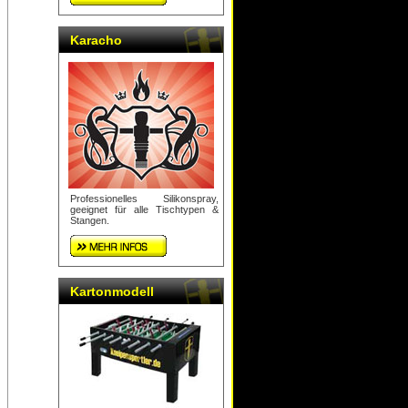
Karacho
Professionelles Silikonspray,
geeignet für alle Tischtypen &
Stangen.
Kartonmodell