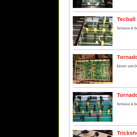
Tecball
Schüsse & Sc
Tornado
Einzel- und 
Tornado
Schüsse & Sc
Tricksh