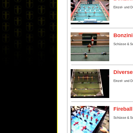
Einzel- und 
Bonzini
Schüsse & Sc
Diverse
Einzel- und 
Fireball
Schüsse & Sc