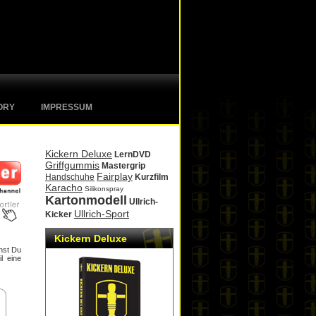
ORY
IMPRESSUM
Kickern Deluxe
LernDVD
Griffgummis
Mastergrip
Fairplay
Handschuhe
Kurzfilm
Karacho
Silikonspray
Kartonmodell
Ullrich-
Ullrich-Sport
Kicker
Kickern Deluxe
nst Du
l eine