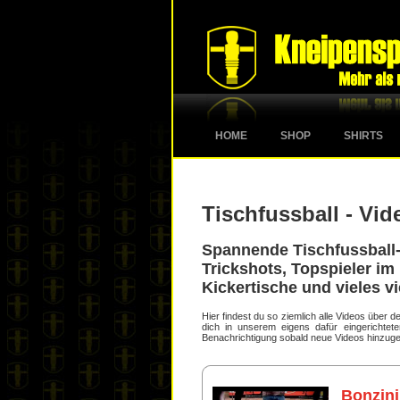
HOME
SHOP
SHIRTS
Tischfussball - Vid
Spannende Tischfussball-
Trickshots, Topspieler im 
Kickertische und vieles vi
Hier findest du so ziemlich alle Videos über
dich in unserem eigens dafür eingerichte
Benachrichtigung sobald neue Videos hinzuge
Bonzini