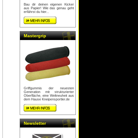
Bau dir deinen eigenen Kicker
aus Papier! Wie das genau geht
erfährst du hier...
Mastergrip
Griffgummis der neuesten
Generation mit strukturierter
Oberfläche, eine Weltneuheit aus
dem Hause Kneipensportler.de
Newsletter