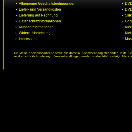
Allgemeine Geschäftsbedingungen
DVD 
Liefer- und Versandkosten
DVD 
Lieferung auf Rechnung
Sili
Datenschutzinformationen
Grif
Kundeninformationen
Kic
Widerrufsbelehrung
Kick
Impressum
Mast
Die Marke Kneipensportler.de sowie alle damit in Zusammenhang stehenden Texte, Graf
aind ausdrücklich untersagt. Zuwiderhandlungen werden strafrechtlich verfolgt. Alle Pr