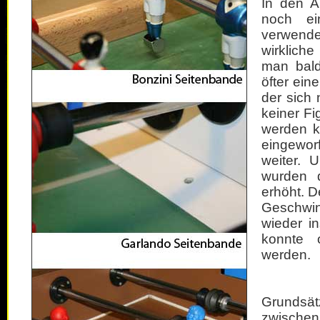
In den A
noch ein
verwende
wirklich
man bald
öfter ein
der sich
keiner Fi
werden k
eingewor
weiter.
wurden d
erhöht. D
Geschwin
wieder i
konnte o
werden.
Grundsä
zwische